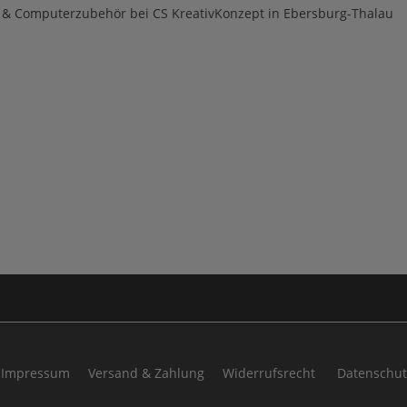
- & Computerzubehör bei CS KreativKonzept in Ebersburg-Thalau
Impressum
Versand & Zahlung
Widerrufsrecht
Datenschut