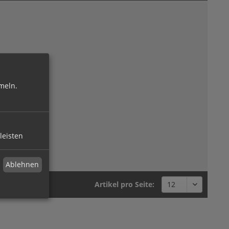
meln.
leisten
Ablehnen
Artikel pro Seite: