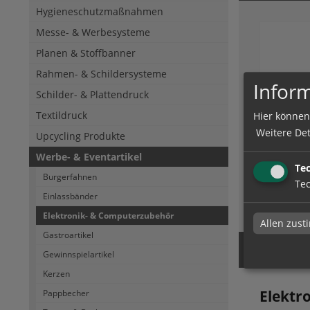
Hygieneschutzmaßnahmen
Messe- & Werbesysteme
Planen & Stoffbanner
Rahmen- & Schildersysteme
Inform
Schilder- & Plattendruck
Textildruck
Hier können
Mouse
Weitere Det
Upcycling Produkte
Werbe- & Eventartikel
Te
Burgerfahnen
Tec
Einlassbänder
zum Artik
Elektronik- & Computerzubehör
Allen zus
Gastroartikel
Gewinnspielartikel
Kerzen
Elektr
Pappbecher