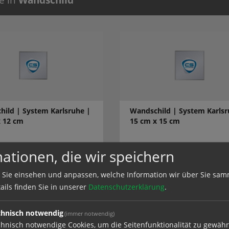
ild | System Karlsruhe |
Wandschild | System Karlsr
x 12 cm
15 cm x 15 cm
ationen, die wir speichern
el
zum Artikel
 Sie einsehen und anpassen, welche Information wir über Sie sam
ails finden Sie in unserer
Datenschutzerklärung
.
chnisch notwendig
(immer notwendig)
hnisch notwendige Cookies, um die Seitenfunktionalität zu gewähr