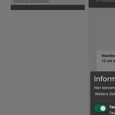
Sonderproduktionen
Wandsch
12 cm 
Inform
zum Artik
Hier können
Weitere Det
Te
Tec