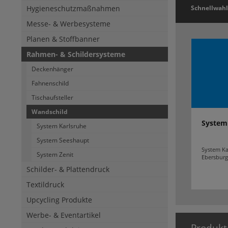
Hygieneschutzmaßnahmen
Schnellwahl
Messe- & Werbesysteme
Planen & Stoffbanner
Rahmen- & Schildersysteme
Deckenhänger
Fahnenschild
Tischaufsteller
Wandschild
System
System Karlsruhe
System Seeshaupt
System Ka
System Zenit
Ebersburg
Schilder- & Plattendruck
Textildruck
Upcycling Produkte
Werbe- & Eventartikel
Produkt