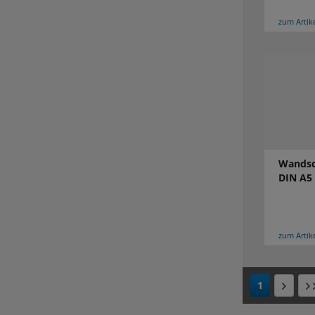
zum Artik
Wandsch
DIN A5
zum Artik
1