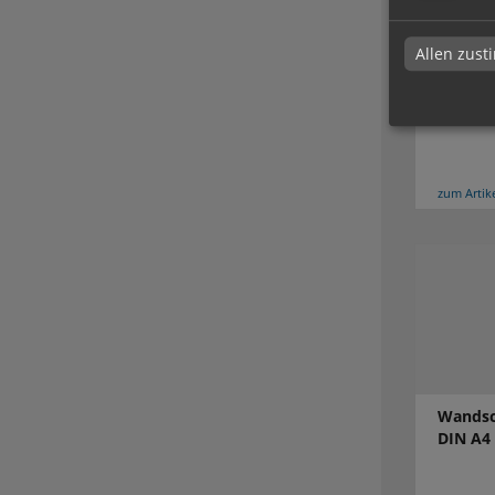
Allen zus
Wandsch
59,4 cm
zum Artik
Wandsch
DIN A4