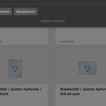
timmen
Akzeptieren
ild | System Karlsruhe |
Wandschild | System Karlsr
Realisiert mit Klaro!
 x 15 cm
DIN A3 hoch
el
zum Artikel
ild | System Karlsruhe |
Wandschild | System Karlsr
 hoch
DIN A4 quer