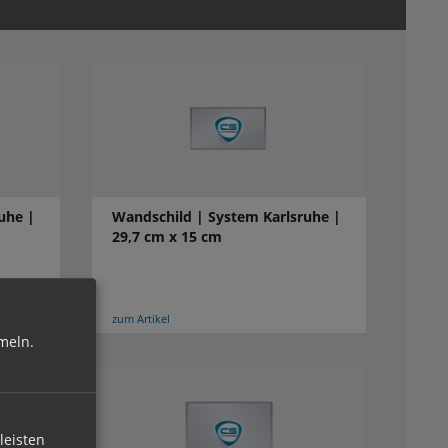
uhe |
Wandschild | System Karlsruhe |
29,7 cm x 15 cm
zum Artikel
meln.
leisten