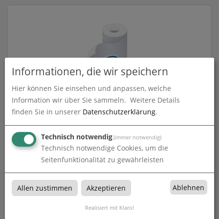
Informationen, die wir speichern
Hier können Sie einsehen und anpassen, welche
Information wir über Sie sammeln.
Weitere Details
Fototapete
finden Sie in unserer
Datenschutzerklärung
.
zum Artikel
Technisch notwendig
(immer notwendig)
Technisch notwendige Cookies, um die
Seitenfunktionalität zu gewährleisten
Fototapete
Ablehnen
Allen zustimmen
Akzeptieren
Fototapete bei CS KreativKonzept in Ebersburg-Thalau
Realisiert mit Klaro!