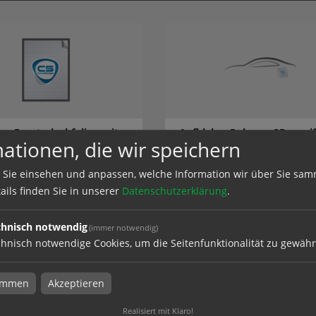
er Fensterlochfolie - mit
Aufkleber Polymer 3D - wei
ationen, die wir speichern
lassung
 Sie einsehen und anpassen, welche Information wir über Sie sam
ails finden Sie in unserer
Datenschutzerklärung
.
el
zum Artikel
chnisch notwendig
(immer notwendig)
hnisch notwendige Cookies, um die Seitenfunktionalität zu gewähr
timmen
Akzeptieren
Realisiert mit Klaro!