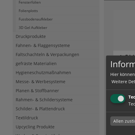
Fensterfolien
Folienplotts
Fussbodenaufkleber
3D Gel Aufkleber
Druckprodukte
Fahnen- & Flaggensysteme
Faltschachteln & Verpackungen
Aufkleb
Inform
KFZ Zu
gefräste Materialien
Hygieneschutzmaßnahmen
Hier können
Messe- & Werbesysteme
Weitere Det
zum Artik
Planen & Stoffbanner
Te
Rahmen- & Schildersysteme
Tec
Schilder- & Plattendruck
Textildruck
Allen zus
Upcycling Produkte