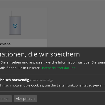
schiene
ationen, die wir speichern
 Sie einsehen und anpassen, welche Information wir über Sie sam
ails finden Sie in unserer
Datenschutzerklärung
.
el
chnisch notwendig
(immer notwendig)
hnisch notwendige Cookies, um die Seitenfunktionalität zu gewähr
timmen
Akzeptieren
systeme