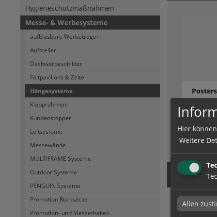
Hygieneschutzmaßnahmen
Messe- & Werbesysteme
aufblasbare Werbeträger
Aufsteller
Dachwerbeschilder
Faltpavillons & Zelte
Poster
Hängesysteme
Klapprahmen
Inform
Kundenstopper
Hier können
Leitsysteme
Weitere Det
zum Artik
Messewände
MULTIFRAME Systeme
Te
Outdoor Systeme
Tec
PENGUIN Systeme
Promotion Rucksäcke
Allen zus
Hänge
Promotion- und Messetheken