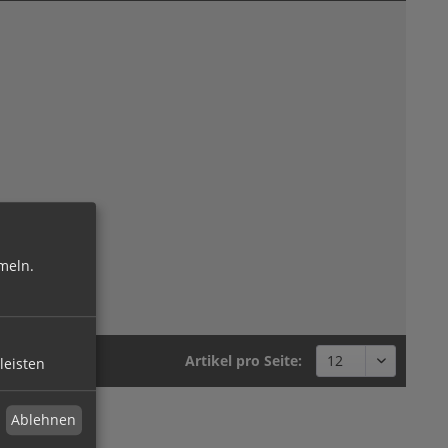
meln.
Artikel pro Seite:
leisten
Ablehnen