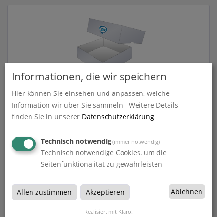
Informationen, die wir speichern
Hier können Sie einsehen und anpassen, welche
Information wir über Sie sammeln.
Weitere Details
Stülpdeckelschachtel
finden Sie in unserer
Datenschutzerklärung
.
zum Artikel
Technisch notwendig
(immer notwendig)
Technisch notwendige Cookies, um die
Seitenfunktionalität zu gewährleisten
Stülpdeckelschachtel
Ablehnen
Allen zustimmen
Akzeptieren
Stülpdeckelschachtel bei CS KreativKonzept in Ebersburg-
Realisiert mit Klaro!
Thalau