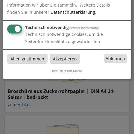
Broschüre aus Zuckerrohrpapier | DIN A4 20-
Information wir über Sie sammeln.
Weitere Details
Seiter | bedruckt
finden Sie in unserer
Datenschutzerklärung
.
zum Artikel
Technisch notwendig
(immer notwendig)
Technisch notwendige Cookies, um die
Seitenfunktionalität zu gewährleisten
Ablehnen
Allen zustimmen
Akzeptieren
Realisiert mit Klaro!
Broschüre aus Zuckerrohrpapier | DIN A4 24-
Seiter | bedruckt
zum Artikel