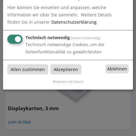
Hier können Sie einsehen und anpassen, welche
Information wir über Sie sammeln.
Weitere Details
Displaykarton, 2 mm
finden Sie in unserer
Datenschutzerklärung
.
zum Artikel
Technisch notwendig
(immer notwendig)
Technisch notwendige Cookies, um die
Seitenfunktionalität zu gewährleisten
Ablehnen
Allen zustimmen
Akzeptieren
Realisiert mit Klaro!
Displaykarton, 3 mm
zum Artikel