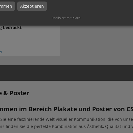
timmen
Akzeptieren
Realisiert mit Klaro!
 und Poster | DIN A3 |
ig bedruckt
el
e & Poster
mmen im Bereich Plakate und Poster von C
Sie eine faszinierende Welt visueller Kommunikation, die von uns
ns finden Sie die perfekte Kombination aus Ästhetik, Qualität und Vi