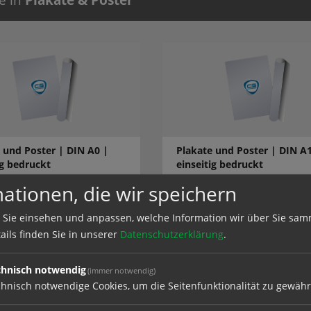
 und Poster | DIN A0 |
Plakate und Poster | DIN A1
ig bedruckt
einseitig bedruckt
ationen, die wir speichern
 Sie einsehen und anpassen, welche Information wir über Sie sam
el
zum Artikel
ails finden Sie in unserer
Datenschutzerklärung
.
chnisch notwendig
(immer notwendig)
hnisch notwendige Cookies, um die Seitenfunktionalität zu gewähr