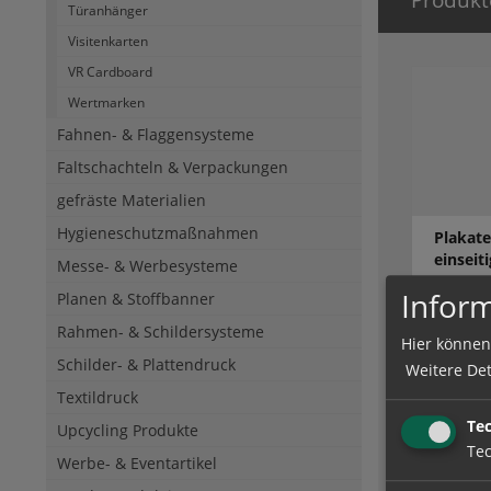
Türanhänger
Visitenkarten
VR Cardboard
Wertmarken
Fahnen- & Flaggensysteme
Faltschachteln & Verpackungen
gefräste Materialien
Hygieneschutzmaßnahmen
Plakate
einseit
Messe- & Werbesysteme
Inform
Planen & Stoffbanner
Rahmen- & Schildersysteme
Hier können
zum Artik
Schilder- & Plattendruck
Weitere Det
Textildruck
Te
Upcycling Produkte
Tec
Werbe- & Eventartikel