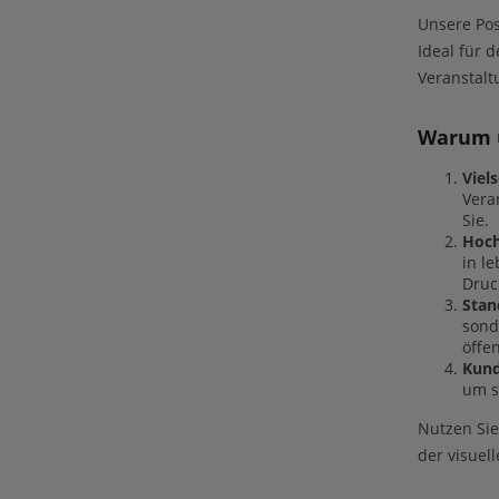
Unsere Pos
Ideal für 
Veranstalt
Warum u
Viels
Vera
Sie.
Hoch
in l
Druc
Stan
sond
öffe
Kund
um s
Nutzen Sie
der visuel