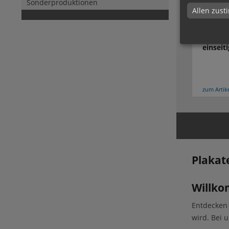
Sonderproduktionen
Allen zus
Plakate
einseit
zum Artik
Plakat
Willko
Entdecken 
wird. Bei u