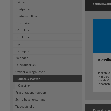
Blöcke
Schnellwahl
Briefpapier
Briefumschläge
Broschüren
CAD Pläne
Faltblätter
Flyer
Fototapete
Kalender
Klassik
Leinwanddruck
Ordner & Ringbücher
Plakate & 
✓Bilderdr
Plakate & Poster
✓viele Op
✓höchste 
Klassiker
Präsentationsmappen
Schreibtischunterlagen
Tischaufsteller
Produkt