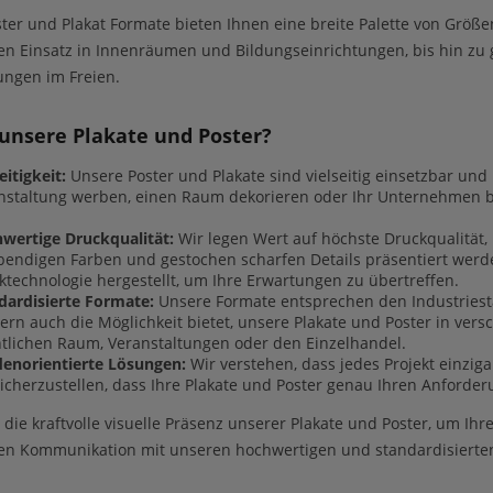
ter und Plakat Formate bieten Ihnen eine breite Palette von Größ
den Einsatz in Innenräumen und Bildungseinrichtungen, bis hin 
ungen im Freien.
nsere Plakate und Poster?
eitigkeit:
Unsere Poster und Plakate sind vielseitig einsetzbar und 
nstaltung werben, einen Raum dekorieren oder Ihr Unternehmen 
wertige Druckqualität:
Wir legen Wert auf höchste Druckqualität,
ebendigen Farben und gestochen scharfen Details präsentiert wer
ktechnologie hergestellt, um Ihre Erwartungen zu übertreffen.
dardisierte Formate:
Unsere Formate entsprechen den Industriestan
ern auch die Möglichkeit bietet, unsere Plakate und Poster in ver
ntlichen Raum, Veranstaltungen oder den Einzelhandel.
enorientierte Lösungen:
Wir verstehen, dass jedes Projekt einziga
icherzustellen, dass Ihre Plakate und Poster genau Ihren Anforde
 die kraftvolle visuelle Präsenz unserer Plakate und Poster, um Ihre
len Kommunikation mit unseren hochwertigen und standardisierten 