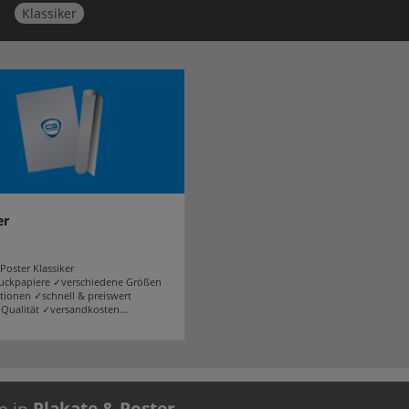
Klassiker
er
Poster Klassiker
uckpapiere ✓verschiedene Größen
tionen ✓schnell & preiswert
Qualität ✓versandkosten...
e in
Plakate & Poster