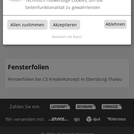
Technisch notwendige Cookies, um die
Seitenfunktionalität zu gewährleisten
Milchglasfolie
Ablehnen
Allen zustimmen
Akzeptieren
zum Artikel
Realisiert mit Klaro!
Fensterfolien
Fensterfolien bei CS KreativKonzept in Ebersburg-Thalau
Zahlen Sie mit:
Wir versenden mit: